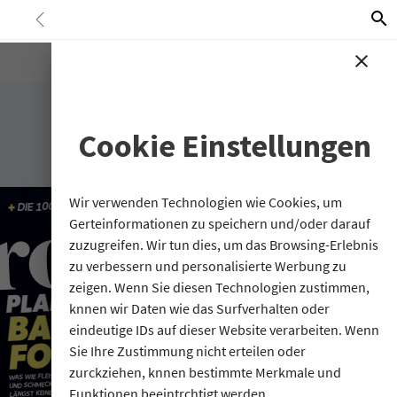
G-17BXBT4KC1 G-L2PLPYXCQK G-8M00NNLEDQ G-
<
search
712TJH8MS6
close
Cookie Einstellungen
Wir verwenden Technologien wie Cookies, um
Gerteinformationen zu speichern und/oder darauf
zuzugreifen. Wir tun dies, um das Browsing-Erlebnis
zu verbessern und personalisierte Werbung zu
zeigen. Wenn Sie diesen Technologien zustimmen,
knnen wir Daten wie das Surfverhalten oder
eindeutige IDs auf dieser Website verarbeiten. Wenn
Sie Ihre Zustimmung nicht erteilen oder
zurckziehen, knnen bestimmte Merkmale und
Funktionen beeintrchtigt werden.