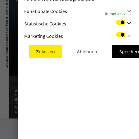
stat_minus_1
Funktionale Cookies
Immer aktiv
stat_minus_1
Statistische Cookies
stat_minus_1
Marketing Cookies
Zulassen
Ablehnen
Speicher