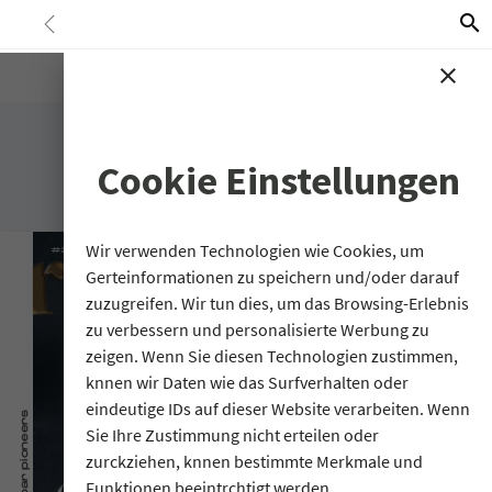
G-17BXBT4KC1 G-L2PLPYXCQK G-8M00NNLEDQ G-
<
search
712TJH8MS6
close
Cookie Einstellungen
Wir verwenden Technologien wie Cookies, um
Gerteinformationen zu speichern und/oder darauf
zuzugreifen. Wir tun dies, um das Browsing-Erlebnis
zu verbessern und personalisierte Werbung zu
zeigen. Wenn Sie diesen Technologien zustimmen,
knnen wir Daten wie das Surfverhalten oder
eindeutige IDs auf dieser Website verarbeiten. Wenn
Sie Ihre Zustimmung nicht erteilen oder
zurckziehen, knnen bestimmte Merkmale und
Funktionen beeintrchtigt werden.